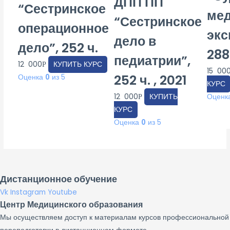
ДПП ПП
“Сестринское
мед
“Сестринское
операционное
экс
дело в
дело”, 252 ч.
288
педиатрии”,
12 000
КУПИТЬ КУРС
Р
15 00
252 ч. , 2021
Оценка
0
из 5
КУРС
12 000
КУПИТЬ
Оценк
Р
КУРС
Оценка
0
из 5
Дистанционное обучение
Vk
Instagram
Youtube
Центр Медицинского образования
Мы осуществляем доступ к материалам курсов профессиональной