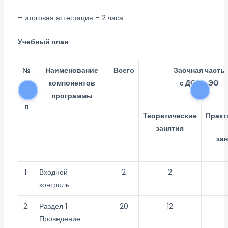
– итоговая аттестация – 2 часа.
Учебный план
№
Наименование
Всего
Заочная часть
компонентов
с ДОТ и ЭО
п/
программы
п
Теоретические
Практ
занятия
за
1.
Входной
2
2
контроль
2.
Раздел 1.
20
12
Проведение