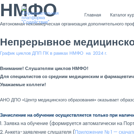
НМФО
Перейти
к
Главная
Каталог ку
содержимому
Автономная некоммерческая организация дополнительного про
Непрерывное медицинско
График циклов ДПП ПК в рамках НМФО на 2024 г.
Внимание! Слушателям циклов НМФО!
Для специалистов со средним медицинским и фармацевти
Уважаемые коллеги!
АНО ДПО «Центр медицинского образования» оказывает обра
Зачисление на обучение осуществляется только при наличи
1. Заявка на обучение (формируется автоматически на По
2. Анкета-заявление слушателя (
Приложение № 1 — скачат