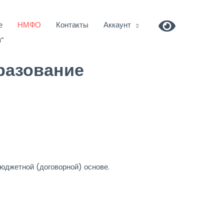
е
НМФО
Контакты
Аккаунт
я”
разование
джетной (договорной) основе.