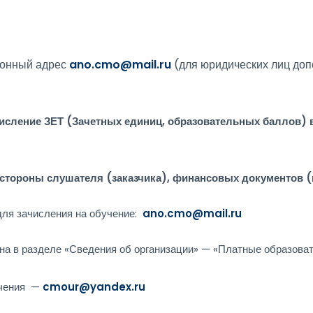
ронный адрес
ano.cmo@mail.ru
(для юридических лиц до
числение ЗЕТ (Зачетных единиц, образовательных баллов) 
ороны слушателя (заказчика), финансовых документов (по
для зачисления на обучение:
ano.cmo@mail.ru
 в разделе «Сведения об организации» — «Платные образоват
учения —
cmour@yandex.ru