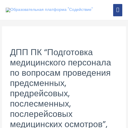
Перейти
ГЛА
к
содержимому
МЕ
ДПП ПК “Подготовка
медицинского персонала
по вопросам проведения
предсменных,
предрейсовых,
послесменных,
послерейсовых
медицинских осмотров”,