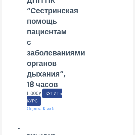
ДПП ПК
“Сестринская
помощь
пациентам
с
заболеваниями
органов
дыхания”,
18 часов
1 000
КУПИТЬ
Р
КУРС
Оценка
0
из 5