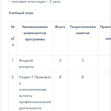
– итоговая аттестация – 2 часа.
Учебный план
№
Наименование
Всего
Теоретические
Практ
компонентов
занятия
п/
за
программы
п
1.
Входной
2
2
контроль
2.
Раздел 1. Правовые
8
8
и
психологические
аспекты
профессиональной
деятельности