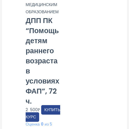
МЕДИЦИНСКИМ
ОБРАЗОВАНИЕМ
ДПП ПК
“Помощь
детям
раннего
возраста
в
условиях
ФАП”, 72
ч.
2 500
КУПИТЬ
Р
КУРС
Оценка
0
из 5